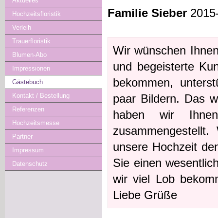
Aktuelles
Familie Sieber
2015-
Hochzeitsfloristik
Verleih
Trauerfloristik
Wir wünschen Ihnen 
Blumen-Abo
und begeisterte Kun
Impressionen
bekommen, unterstü
Gästebuch
paar Bildern. Das w
Kontakt / Bestellung
Referenzen
haben wir Ihne
Hochzeitsmesse
zusammengestellt.
Partner
unsere Hochzeit de
Impressum
Sie einen wesentlic
Datenschutz
wir viel Lob bekomm
Liebe Grüße