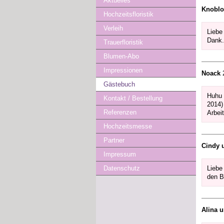
Aktuelles
Knoblo
Hochzeitsfloristik
Verleih
Liebe
Dank.
Trauerfloristik
Blumen-Abo
Impressionen
Noack
2
Gästebuch
Huhu 
Kontakt / Bestellung
2014)
Referenzen
Arbei
Hochzeitsmesse
Partner
Cindy 
Impressum
Liebe
Datenschutz
den B
Alina 